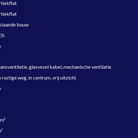
tiekflat
tiekflat
staande bouw
05
e
ansventilatie, glasvezel kabel, mechanische ventilatie
 rustige weg, in centrum, vrij uitzicht
e
 m²
m²