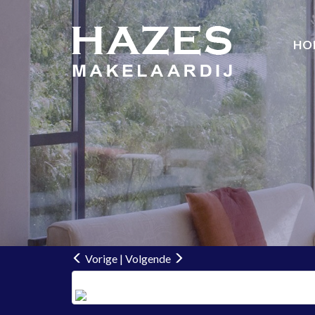
HO
Vorige
|
Volgende
Verkocht