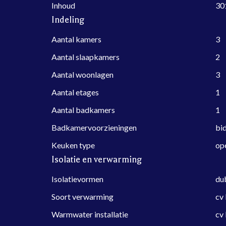
Inhoud
30
Indeling
Aantal kamers
3
Aantal slaapkamers
2
Aantal woonlagen
3
Aantal etages
1
Aantal badkamers
1
Badkamervoorzieningen
bid
Keuken type
op
Isolatie en verwarming
Isolatievormen
dub
Soort verwarming
cv 
Warmwater installatie
cv 