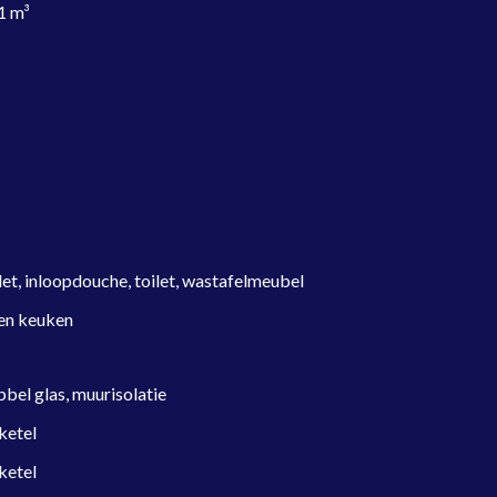
1 m³
et, inloopdouche, toilet, wastafelmeubel
en keuken
bel glas, muurisolatie
ketel
ketel