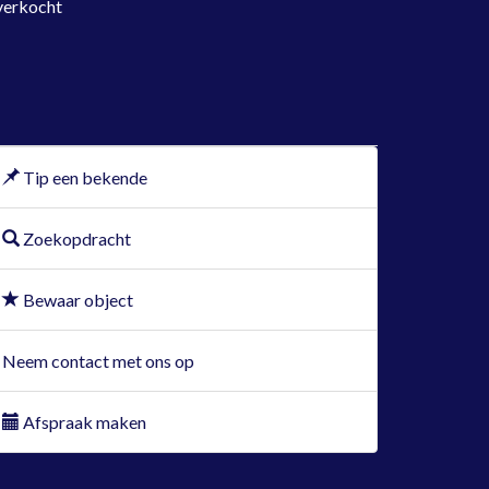
verkocht
Tip een bekende
Zoekopdracht
Bewaar object
Neem contact met ons op
Afspraak maken