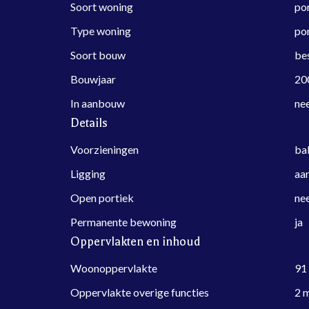
Soort woning
por
Type woning
por
Soort bouw
be
Bouwjaar
20
In aanbouw
ne
Details
Voorzieningen
bal
Ligging
aan
Open portiek
ne
Permanente bewoning
ja
Oppervlakten en inhoud
Woonoppervlakte
91
Oppervlakte overige functies
2 