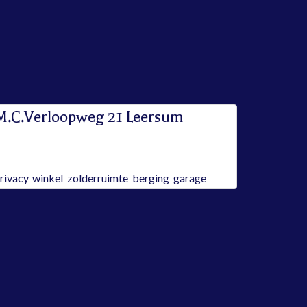
M.C.Verloopweg 21 Leersum
erkocht
ags:
rivacy
,
winkel
,
zolderruimte
,
berging
,
garage