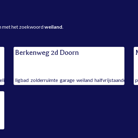
zijn met het zoekwoord
weiland
.
Berkenweg 2d Doorn
verkocht
v
Tags:
T
elijk
ligbad
,
zolderruimte
,
garage
,
weiland
,
halfvrijstaande
p