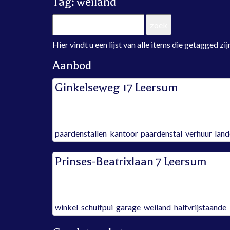
Tag: weiland
Hier vindt u een lijst van alle items die getagged 
Aanbod
Ginkelseweg 17 Leersum
verkocht
Tags:
paardenstallen
,
kantoor
,
paardenstal
,
verhuur
,
land
Prinses-Beatrixlaan 7 Leersum
verkocht
Tags:
winkel
,
schuifpui
,
garage
,
weiland
,
halfvrijstaande