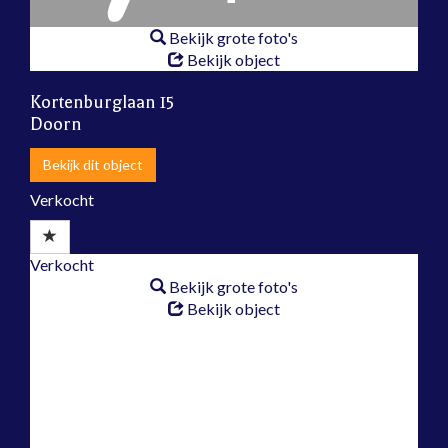
Bekijk grote foto's
Bekijk object
Kortenburglaan 15
Doorn
Bekijk dit object
Verkocht
Verkocht
Bekijk grote foto's
Bekijk object