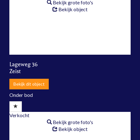
Bekijk grote foto's
Bekijk object
Lageweg 36
Zeist
Bekijk dit object
Onder bod
Verkocht
Bekijk grote foto's
Bekijk object