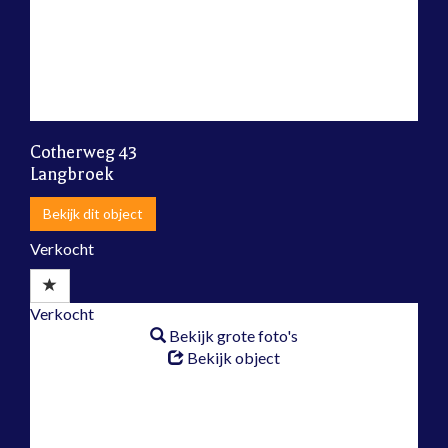
Cotherweg 43
Langbroek
Bekijk dit object
Verkocht
Verkocht
Bekijk grote foto's
Bekijk object