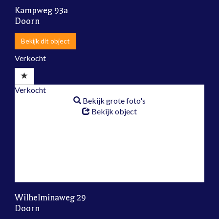
Kampweg 93a
Doorn
Bekijk dit object
Verkocht
Verkocht
Bekijk grote foto's
Bekijk object
Wilhelminaweg 29
Doorn