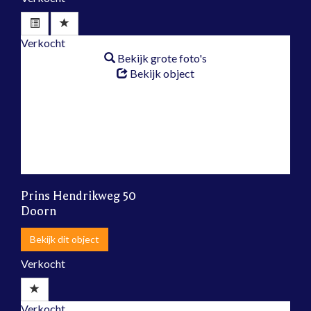
Verkocht
Bekijk grote foto's
Bekijk object
Prins Hendrikweg 50
Doorn
Bekijk dit object
Verkocht
Verkocht